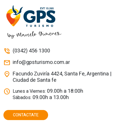
(0342) 456 1300
phone_in_talk
info@gpsturismo.com.ar
mail
Facundo Zuviría 4424, Santa Fe, Argentina |
location_on
Ciudad de Santa fe
09.00h a 18:00h
schedule
Lunes a Viernes:
09.00h a 13.00h
Sábados:
CONTACTATE