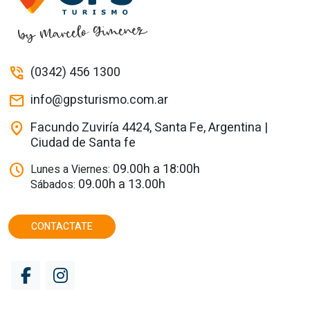
(0342) 456 1300
phone_in_talk
info@gpsturismo.com.ar
mail
Facundo Zuviría 4424, Santa Fe, Argentina |
location_on
Ciudad de Santa fe
09.00h a 18:00h
schedule
Lunes a Viernes:
09.00h a 13.00h
Sábados:
CONTACTATE