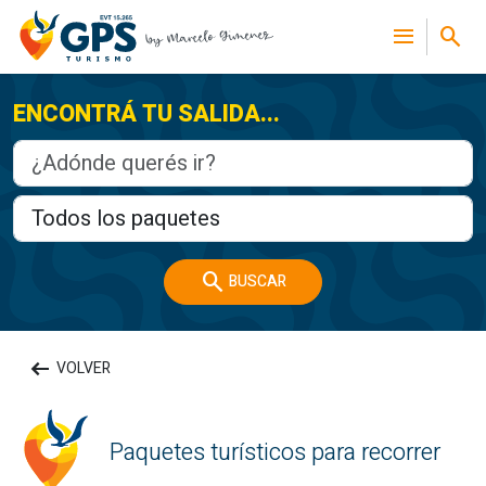
menu
search
ENCONTRÁ TU SALIDA...
search
BUSCAR
arrow_left_alt
VOLVER
Paquetes turísticos para recorrer