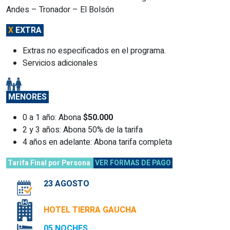
Andes – Tronador – El Bolsón
X
EXTRA
Extras no especificados en el programa.
Servicios adicionales
MENORES
0 a 1 año: Abona
$50.000
2 y 3 años: Abona 50% de la tarifa
4 años en adelante: Abona tarifa completa
Tarifa Final por Persona
VER FORMAS DE PAGO
23 AGOSTO
HOTEL TIERRA GAUCHA
05 NOCHES