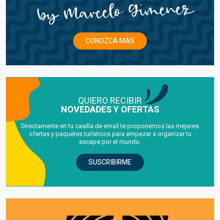
CONOZCA MÁS
QUIERO RECIBIR
NOVEDADES Y OFERTAS
Directamente en tu casilla de email te proponemos las mejores
ofertas y paquetes turísticos para empezar a organizar tu
escape por el mundo.
SUSCRIBIRME