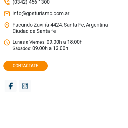
(0342) 456 1300
phone_in_talk
info@gpsturismo.com.ar
mail
Facundo Zuviría 4424, Santa Fe, Argentina |
location_on
Ciudad de Santa fe
09.00h a 18:00h
schedule
Lunes a Viernes:
09.00h a 13.00h
Sábados:
CONTACTATE