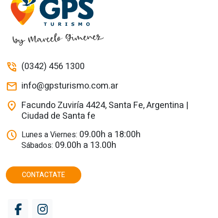
(0342) 456 1300
phone_in_talk
info@gpsturismo.com.ar
mail
Facundo Zuviría 4424, Santa Fe, Argentina |
location_on
Ciudad de Santa fe
09.00h a 18:00h
schedule
Lunes a Viernes:
09.00h a 13.00h
Sábados:
CONTACTATE