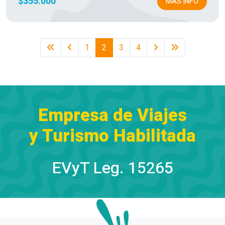
$355.000
MÁS INFO
1
2
3
4
Empresa de Viajes
y Turismo Habilitada
EVyT Leg. 15265