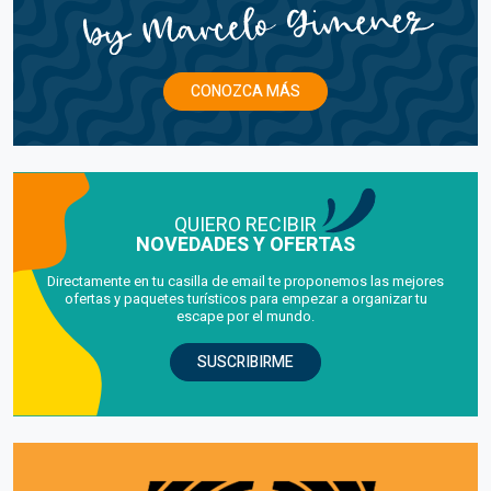
CONOZCA MÁS
QUIERO RECIBIR
NOVEDADES Y OFERTAS
Directamente en tu casilla de email te proponemos las mejores
ofertas y paquetes turísticos para empezar a organizar tu
escape por el mundo.
SUSCRIBIRME