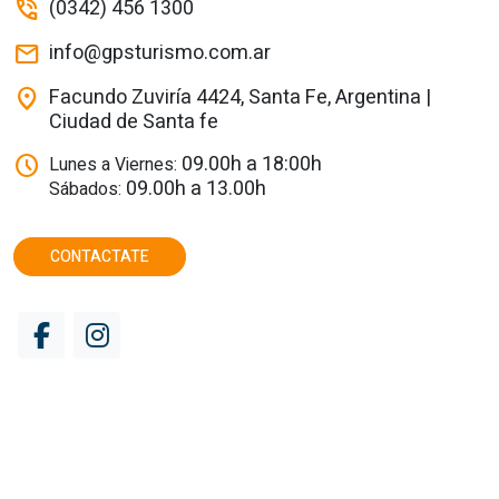
(0342) 456 1300
phone_in_talk
info@gpsturismo.com.ar
mail
Facundo Zuviría 4424, Santa Fe, Argentina |
location_on
Ciudad de Santa fe
09.00h a 18:00h
schedule
Lunes a Viernes:
09.00h a 13.00h
Sábados:
CONTACTATE