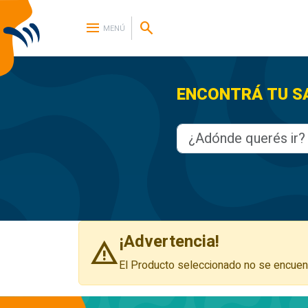
menu
search
MENÚ
ENCONTRÁ TU SAL
¡Advertencia!
warning
El Producto seleccionado no se encuent