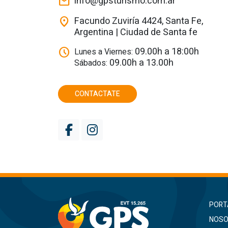
info@gpsturismo.com.ar
mail
Facundo Zuviría 4424, Santa Fe,
location_on
Argentina | Ciudad de Santa fe
09.00h a 18:00h
schedule
Lunes a Viernes:
09.00h a 13.00h
Sábados:
CONTACTATE
PORT
NOSO