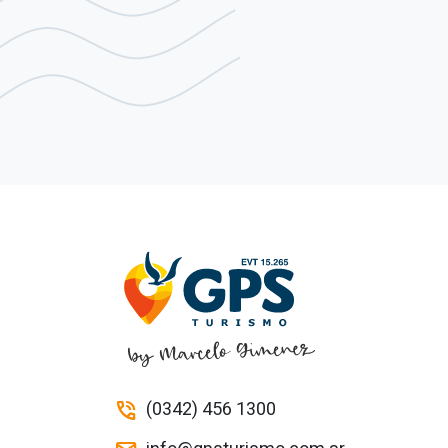
(0342) 456 1300
phone_in_talk