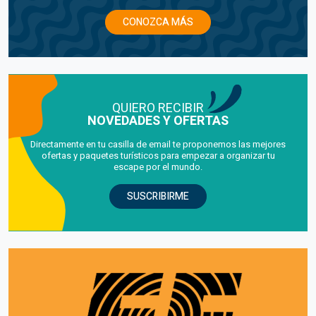
CONOZCA MÁS
QUIERO RECIBIR
NOVEDADES Y OFERTAS
Directamente en tu casilla de email te proponemos las mejores
ofertas y paquetes turísticos para empezar a organizar tu
escape por el mundo.
SUSCRIBIRME