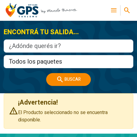
menu
search
ENCONTRÁ TU SALIDA...
search
BUSCAR
¡Advertencia!
warning
El Producto seleccionado no se encuentra
disponible.