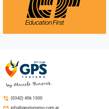
(0342) 456 1300
phone_in_talk
info@gpsturismo.com.ar
mail