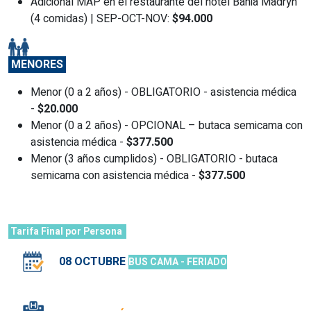
Adicional MAP en el restaurante del hotel Bahia Madryn
(4 comidas) | SEP-OCT-NOV:
$94.000
MENORES
Menor (0 a 2 años) - OBLIGATORIO - asistencia médica
-
$20.000
Menor (0 a 2 años) - OPCIONAL – butaca semicama con
asistencia médica -
$377.500
Menor (3 años cumplidos) - OBLIGATORIO - butaca
semicama con asistencia médica -
$377.500
Tarifa Final por Persona
08 OCTUBRE
BUS CAMA - FERIADO