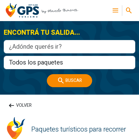
menu
search
ENCONTRÁ TU SALIDA...
search
BUSCAR
arrow_left_alt
VOLVER
Paquetes turísticos para recorrer