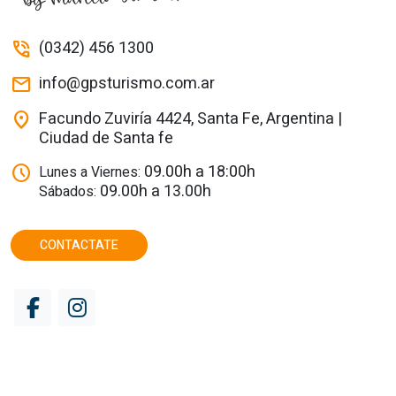
(0342) 456 1300
phone_in_talk
info@gpsturismo.com.ar
mail
Facundo Zuviría 4424, Santa Fe, Argentina |
location_on
Ciudad de Santa fe
09.00h a 18:00h
schedule
Lunes a Viernes:
09.00h a 13.00h
Sábados:
CONTACTATE