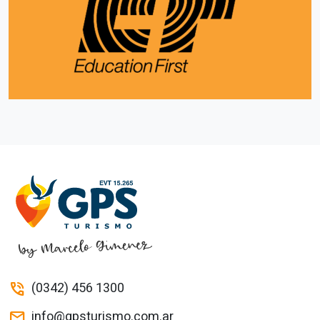
(0342) 456 1300
phone_in_talk
info@gpsturismo.com.ar
mail