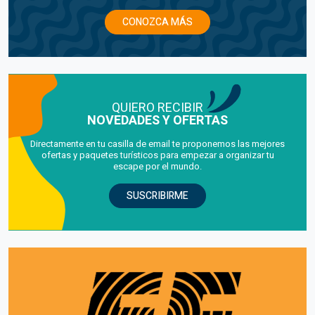
CONOZCA MÁS
QUIERO RECIBIR
NOVEDADES Y OFERTAS
Directamente en tu casilla de email te proponemos las mejores
ofertas y paquetes turísticos para empezar a organizar tu
escape por el mundo.
SUSCRIBIRME