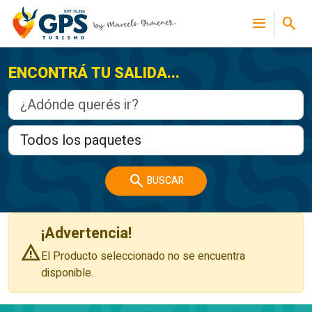
menu
search
ENCONTRÁ TU SALIDA...
search
BUSCAR
¡Advertencia!
warning
El Producto seleccionado no se encuentra
disponible.