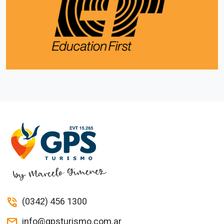
(0342) 456 1300
phone_in_talk
info@gpsturismo.com.ar
mail