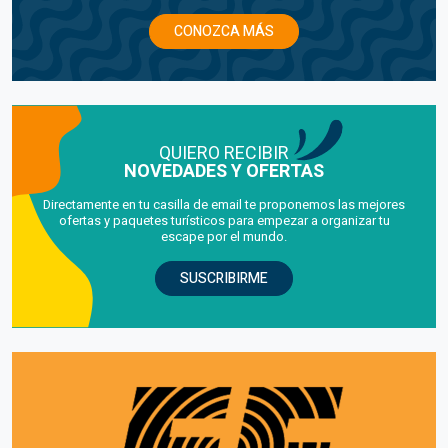
CONOZCA MÁS
QUIERO RECIBIR
NOVEDADES Y OFERTAS
Directamente en tu casilla de email te proponemos las mejores
ofertas y paquetes turísticos para empezar a organizar tu
escape por el mundo.
SUSCRIBIRME