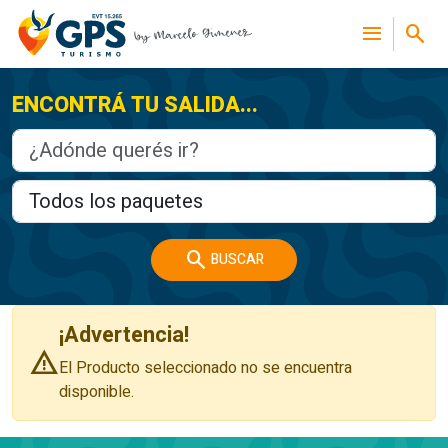
menu
search
ENCONTRÁ TU SALIDA...
search
BUSCAR
¡Advertencia!
warning
El Producto seleccionado no se encuentra
disponible.