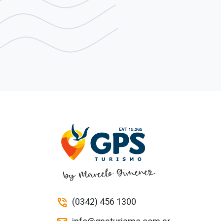
(0342) 456 1300
phone_in_talk