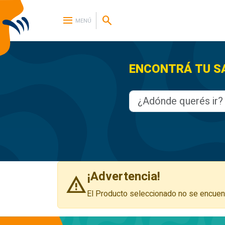
menu
search
MENÚ
ENCONTRÁ TU SAL
¡Advertencia!
warning
El Producto seleccionado no se encuent