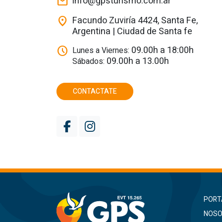
info@gpsturismo.com.ar
mail
Facundo Zuviría 4424, Santa Fe,
location_on
Argentina | Ciudad de Santa fe
09.00h a 18:00h
schedule
Lunes a Viernes:
09.00h a 13.00h
Sábados:
CONTACTATE
PORT
NOSO