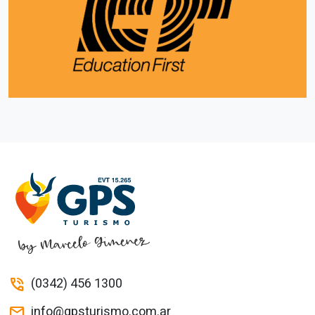
(0342) 456 1300
phone_in_talk
info@gpsturismo.com.ar
mail