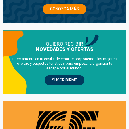
CONOZCA MÁS
QUIERO RECIBIR
NOVEDADES Y OFERTAS
Directamente en tu casilla de email te proponemos las mejores
ofertas y paquetes turísticos para empezar a organizar tu
escape por el mundo.
SUSCRIBIRME