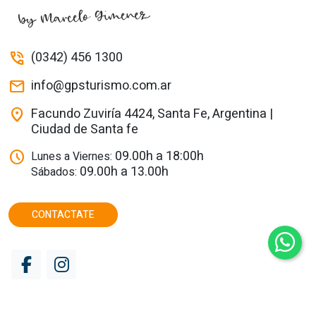
(0342) 456 1300
phone_in_talk
info@gpsturismo.com.ar
mail
Facundo Zuviría 4424, Santa Fe, Argentina |
location_on
Ciudad de Santa fe
09.00h a 18:00h
schedule
Lunes a Viernes:
09.00h a 13.00h
Sábados:
CONTACTATE