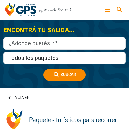
menu
search
ENCONTRÁ TU SALIDA...
search
BUSCAR
arrow_left_alt
VOLVER
Paquetes turísticos para recorrer