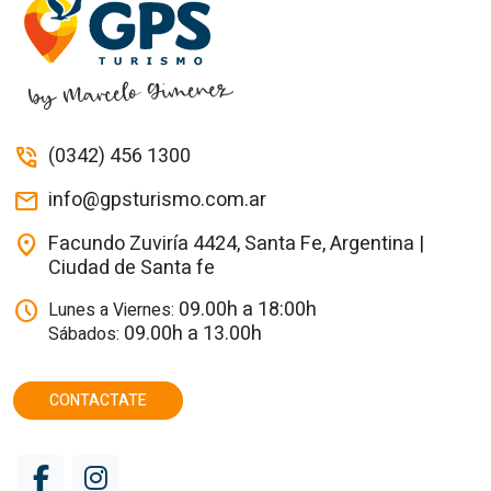
(0342) 456 1300
phone_in_talk
info@gpsturismo.com.ar
mail
Facundo Zuviría 4424, Santa Fe, Argentina |
location_on
Ciudad de Santa fe
09.00h a 18:00h
schedule
Lunes a Viernes:
09.00h a 13.00h
Sábados:
CONTACTATE