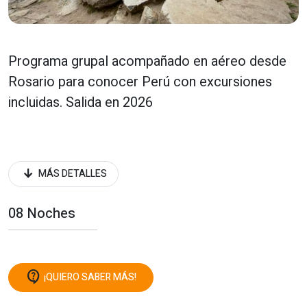
Programa grupal acompañado en aéreo desde
Rosario para conocer Perú con excursiones
incluidas. Salida en 2026
arrow_downward_alt
MÁS DETALLES
08 Noches
contact_support
¡QUIERO SABER MÁS!