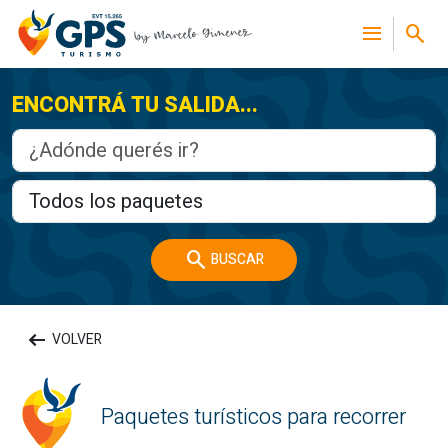
menu
search
ENCONTRÁ TU SALIDA...
search
BUSCAR
arrow_left_alt
VOLVER
Paquetes turísticos para recorrer