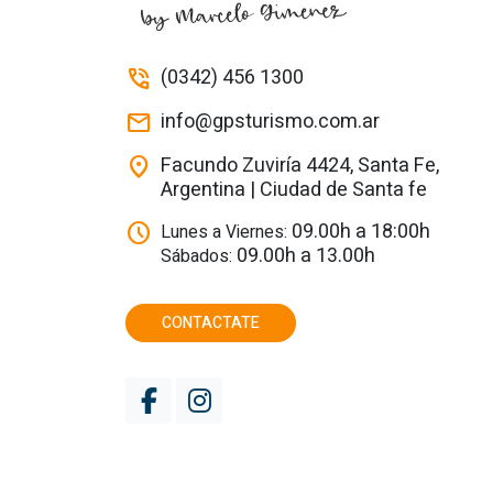
(0342) 456 1300
phone_in_talk
info@gpsturismo.com.ar
mail
Facundo Zuviría 4424, Santa Fe,
location_on
Argentina | Ciudad de Santa fe
09.00h a 18:00h
schedule
Lunes a Viernes:
09.00h a 13.00h
Sábados:
CONTACTATE