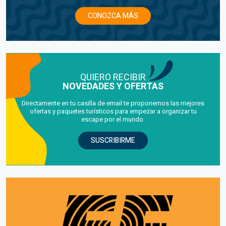
CONOZCA MÁS
QUIERO RECIBIR
NOVEDADES Y OFERTAS
Directamente en tu casilla de email te proponemos las mejores
ofertas y paquetes turísticos para empezar a organizar tu
escape por el mundo.
SUSCRIBIRME