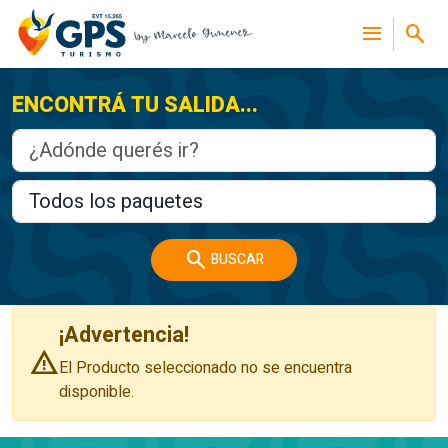
menu
search
ENCONTRÁ TU SALIDA...
search
BUSCAR
¡Advertencia!
warning
El Producto seleccionado no se encuentra
disponible.