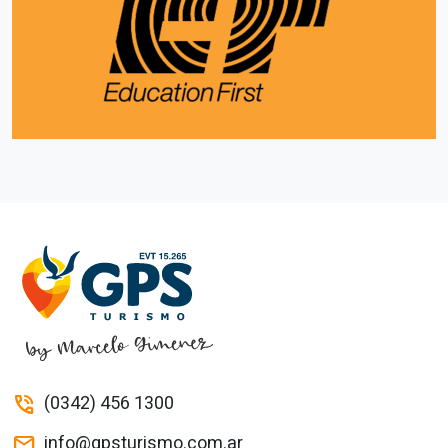
(0342) 456 1300
phone_in_talk
info@gpsturismo.com.ar
mail