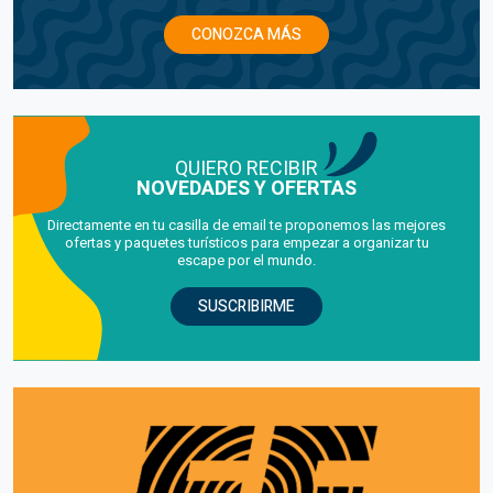
CONOZCA MÁS
QUIERO RECIBIR
NOVEDADES Y OFERTAS
Directamente en tu casilla de email te proponemos las mejores
ofertas y paquetes turísticos para empezar a organizar tu
escape por el mundo.
SUSCRIBIRME