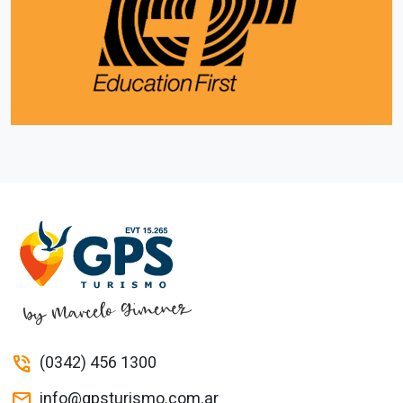
(0342) 456 1300
phone_in_talk
info@gpsturismo.com.ar
mail