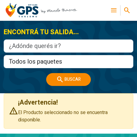
menu
search
ENCONTRÁ TU SALIDA...
search
BUSCAR
¡Advertencia!
warning
El Producto seleccionado no se encuentra
disponible.